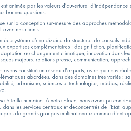
l est animée par les valeurs d'ouverture, d'indépendance e
les bonnes questions.
ise sur la conception sur-mesure des approches méthodolog
if avec nos clients.
 écosystème d'une dizaine de structures de conseils ind
x expertises complémentaires : design fiction, planification
adaptation au changement climatique, innovation dans les
 risques majeurs, relations presse, communication, approch
ous avons constitué un réseau d'experts, avec qui nous dia
blématiques abordées, dans des domaines très variés : sa
 mobilité, urbanisme, sciences et technologies, médias, résil
ve.
ise à taille humaine. A notre place, nous avons pu contribu
s, dans les services centraux et déconcentrés de l'Etat, aup
s, auprès de grands groupes multinationaux comme d'entrepr