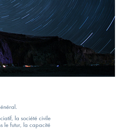
 général.
atif, la société civile
 le futur, la capacité