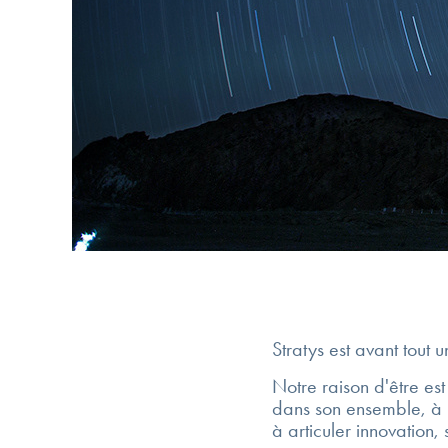
Stratys est avant tout 
Notre raison d'être est 
dans son ensemble, à r
à articuler innovation,