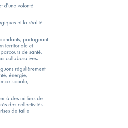
t d'une volonté
iques et la réalité
épendants, partageant
 territoriale et
 parcours de santé,
es collaboratives.
loguons régulièrement
nté, énergie,
ience sociale,
er à des milliers de
rès des collectivités
ises de taille