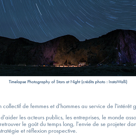
Timelapse Photography of Stars at Night (crédits photo : InstaWalli)
un collectif de femmes et d'hommes au service de l'intérêt
d'aider les acteurs publics, les entreprises, le monde associ
etrouver le goût du temps long, l'envie de se projeter dans
 stratégie et réflexion prospective.